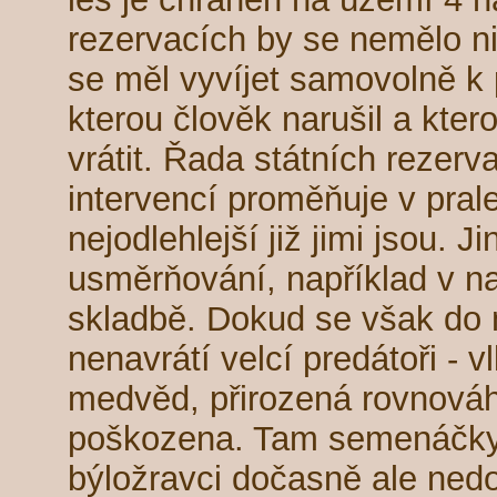
rezervacích by se nemělo ni
se měl vyvíjet samovolně k 
kterou člověk narušil a kte
vrátit. Řada státních rezerv
intervencí proměňuje v prale
nejodlehlejší již jimi jsou. 
usměrňování, například v n
skladbě. Dokud se však do n
nenavrátí velcí predátoři - v
medvěd, přirozená rovnováh
poškozena. Tam semenáčky 
býložravci dočasně ale ned