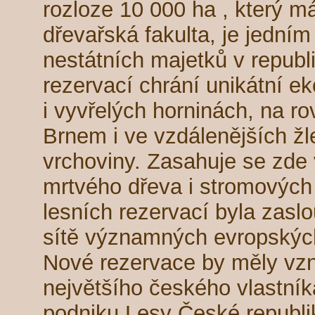
rozloze 10 000 ha , který m
dřevařská fakulta, je jedním
nestátních majetků v republi
rezervací chrání unikátní 
i vyvřelých horninách, na r
Brnem i ve vzdálenějších ž
vrchoviny. Zasahuje se zde 
mrtvého dřeva i stromových
lesních rezervací byla zasl
sítě významných evropských
Nové rezervace by měly vzni
největšího českého vlastník
podniku Lesy České republi