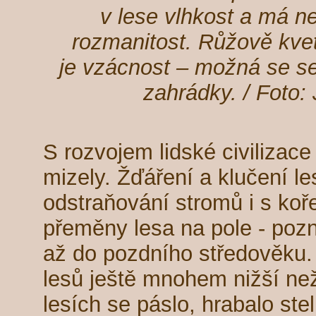
v lese vlhkost a má n
rozmanitost. Růžově kvet
je vzácnost – možná se se
zahrádky. / Foto:
S rozvojem lidské civilizac
mizely. Žďáření a klučení le
odstraňování stromů i s ko
přeměny lesa na pole - pozn
až do pozdního středověku.
lesů ještě mnohem nižší než
lesích se páslo, hrabalo steli