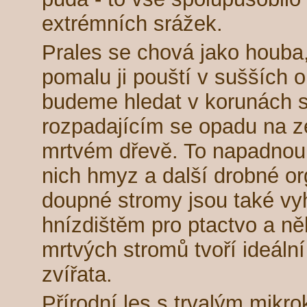
extrémních srážek.
Prales se chová jako houba
pomalu ji pouští v sušších 
budeme hledat v korunách s
rozpadajícím se opadu na z
mrtvém dřevě. To napadnou 
nich hmyz a další drobné o
doupné stromy jsou také v
hnízdištěm pro ptactvo a n
mrtvých stromů tvoří ideální 
zvířata.
Přírodní les s trvalým mikr