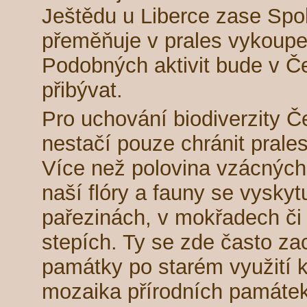
Ještědu u Liberce zase Spol
přeměňuje v prales vykoup
Podobných aktivit bude v Č
přibývat.
Pro uchování biodiverzity Č
nestačí pouze chránit prales
Více než polovina vzácných
naší flóry a fauny se vyskyt
pařezinách, v mokřadech či
stepích. Ty se zde často za
památky po starém využití k
mozaika přírodních památek 