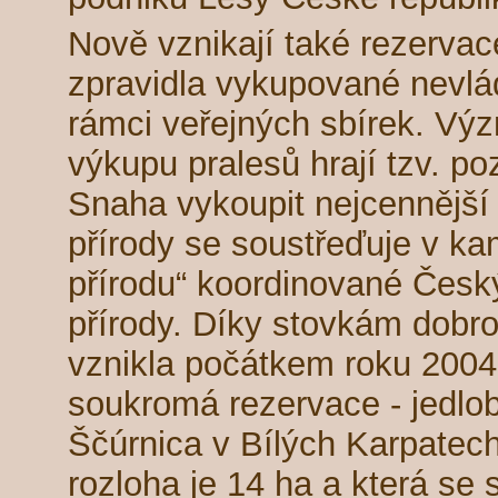
Nově vznikají také rezerva
zpravidla vykupované nevlá
rámci veřejných sbírek. Vý
výkupu pralesů hrají tzv. p
Snaha vykoupit nejcennější
přírody se soustřeďuje v ka
přírodu“ koordinované Čes
přírody. Díky stovkám dobr
vznikla počátkem roku 2004
soukromá rezervace - jedlo
Ščúrnica v Bílých Karpatech
rozloha je 14 ha a která se 