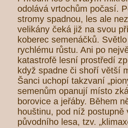
odolává vrtochům počasí. Po
stromy spadnou, les ale ne
velikány čeká již na svou př
koberec semenáčků. Světlo
rychlému růstu. Ani po nejvě
katastrofě lesní prostředí zp
když spadne či shoří větší 
Šanci uchopí takzvaní „pion
semenům opanují místo zkázy
borovice a jeřáby. Během něk
houštinu, pod níž postupně
původního lesa, tzv. „klimax