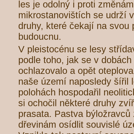
les je odolný i proti změnám
mikrostanovištích se udrží 
druhy, které čekají na svou p
budoucnu.
V pleistocénu se lesy střídav
podle toho, jak se v dobác
ochlazovalo a opět oteplova
naše území naposledy šířil le
polohách hospodařil neoliti
si ochočil některé druhy zvíř
prasata. Pastva býložravců 
dřevinám osídlit souvislé ú