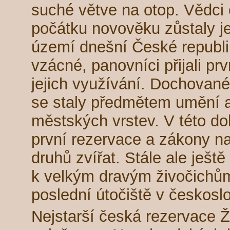
suché větve na otop. Vědci 
počátku novověku zůstaly j
území dnešní České republi
vzácné, panovníci přijali pr
jejich využívání. Dochované
se staly předmětem umění 
městských vrstev. V této do
první rezervace a zákony n
druhů zvířat. Stále ale ještě
k velkým dravým živočich
poslední útočiště v českos
Nejstarší česká rezervace Ž