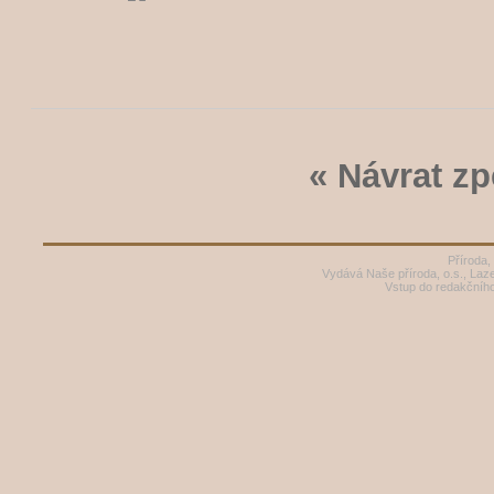
« Návrat zp
Příroda,
Vydává Naše příroda, o.s., Laz
Vstup do redakčníh