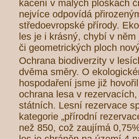
kácení v malých ploškách či
nejvíce odpovídá přirozen
středoevropské přírody. Ek
les je i krásný, chybí v něm
či geometrických ploch nov
Ochrana biodiverzity v lesí
dvěma směry. O ekologické
hospodaření jsme již hovoři
ochrana lesa v rezervacích
státních. Lesní rezervace s
kategorie „přírodní rezervac
než 850, což zaujímá 0,75% 
les je chráněn na území 4 n