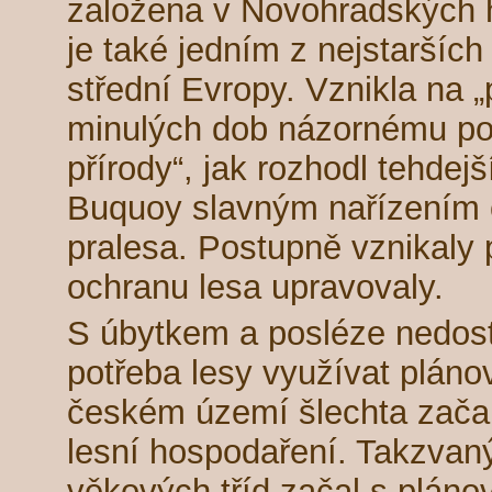
založena v Novohradských 
je také jedním z nejstaršíc
střední Evropy. Vznikla na
minulých dob názornému pož
přírody“, jak rozhodl tehdejší
Buquoy slavným nařízením 
pralesa. Postupně vznikaly 
ochranu lesa upravovaly.
S úbytkem a posléze nedost
potřeba lesy využívat plánov
českém území šlechta začala 
lesní hospodaření. Takzva
věkových tříd začal s plán