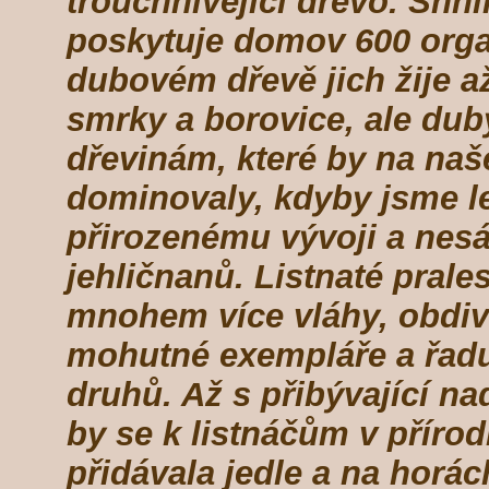
trouchnivějící dřevo. Shn
poskytuje domov 600 org
dubovém dřevě jich žije až
smrky a borovice, ale duby
dřevinám, které by na na
dominovaly, kdyby jsme l
přirozenému vývoji a nes
jehličnanů. Listnaté prale
mnohem více vláhy, obdi
mohutné exempláře a řadu
druhů. Až s přibývající 
by se k listnáčům v přírod
přidávala jedle a na horác