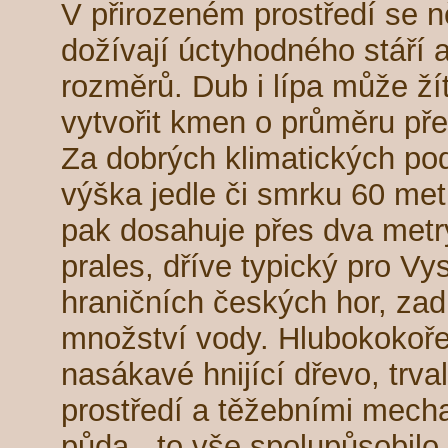
V přirozeném prostředí se n
dožívají úctyhodného stáří 
rozměrů. Dub i lípa může žít
vytvořit kmen o průměru pře
Za dobrých klimatických po
výška jedle či smrku 60 me
pak dosahuje přes dva metr
prales, dříve typický pro Vy
hraničních českých hor, za
množství vody. Hlubokokořen
nasákavé hnijící dřevo, trva
prostředí a těžebními mec
půda - to vše spolupůsobilo