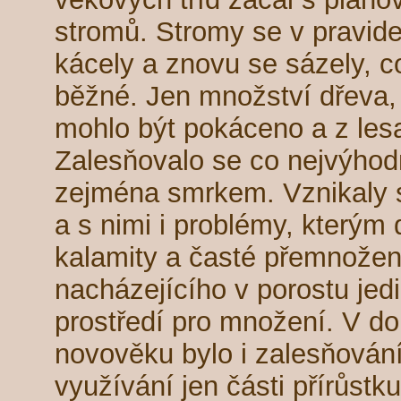
stromů. Stromy se v pravide
kácely a znovu se sázely, 
běžné. Jen množství dřeva, k
mohlo být pokáceno a z les
Zalesňovalo se co nejvýhodně
zejména smrkem. Vznikaly 
a s nimi i problémy, kterým 
kalamity a časté přemnože
nacházejícího v porostu jedi
prostředí pro množení. V d
novověku bylo i zalesňován
využívání jen části přírůst