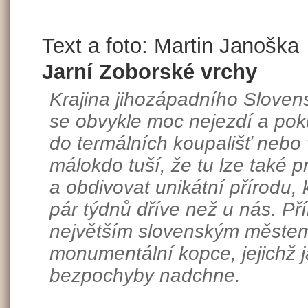
Text a foto: Martin Janoška
Jarní Zoborské vrchy
Krajina jihozápadního Sloven
se obvykle moc nejezdí a po
do termálních koupališť nebo 
málokdo tuší, že tu lze také p
a obdivovat unikátní přírodu,
pár týdnů dříve než u nás. Př
největším slovenským městem 
monumentální kopce, jejichž j
bezpochyby nadchne.