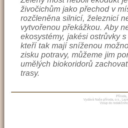
živočichům jako přechod v mís
rozčleněna silnicí, železnicí n
vytvořenou překážkou. Aby ne
ekosystémy, jakési ostrůvky s
kteří tak mají sníženou možn
zisku potravy, můžeme jim po
umělých biokoridorů zachovat
trasy.
Příroda,
Vydává Naše příroda, o.s., Laz
Vstup do redakčníh