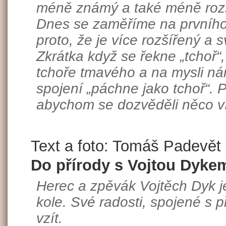
méně známý a také méně rozší
Dnes se zaměříme na prvního 
proto, že je více rozšířený a
Zkrátka když se řekne „tchoř“
tchoře tmavého a na mysli n
spojení „páchne jako tchoř“. Pr
abychom se dozvěděli něco ví
Text a foto: Tomáš Padevět
Do přírody s Vojtou Dyke
Herec a zpěvák Vojtěch Dyk j
kole. Své radosti, spojené s p
vzít.