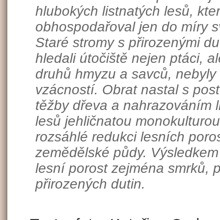
hlubokých listnatých lesů, kte
obhospodařoval jen do míry sv
Staré stromy s přirozenými du
hledali útočiště nejen ptáci, a
druhů hmyzu a savců, nebyly
vzácností. Obrat nastal s po
těžby dřeva a nahrazováním l
lesů jehličnatou monokulturou
rozsáhlé redukci lesních poro
zemědělské půdy. Výsledkem
lesní porost zejména smrků, p
přirozených dutin.