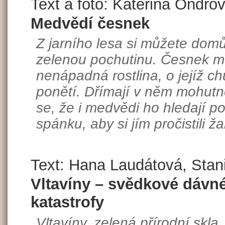
Text a foto: Kateřina Ondro
Medvědí česnek
Z jarního lesa si můžete domů 
zelenou pochutinu. Česnek me
nenápadná rostlina, o jejíž ch
ponětí. Dřímají v něm mohutné
se, že i medvědi ho hledají 
spánku, aby si jím pročistili ž
Text: Hana Laudátová, Stan
Vltavíny – svědkové dávn
katastrofy
Vltavíny, zelená přírodní skla