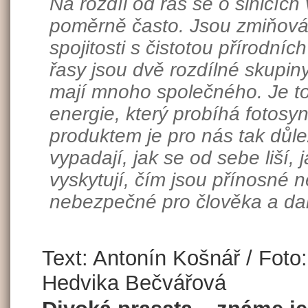
Na rozdíl od řas se o sinicích
poměrně často. Jsou zmiňov
spojitosti s čistotou přírodníc
řasy jsou dvě rozdílné skupin
mají mnoho společného. Je to
energie, který probíhá fotosyn
produktem je pro nás tak důlež
vypadají, jak se od sebe liší, 
vyskytují, čím jsou přínosné
nebezpečné pro člověka a da
Text: Antonín Košnář / Foto:
Hedvika Bečvářová