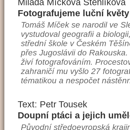
Milada Míčková Stehlíková
Fotografujeme luční květy
Tomáš Míček se narodil ve Sl
vystudoval geografii a biologii
střední škole v Českém Těšín
přes Jugoslávii do Rakouska.
živí fotografováním. Procestov
zahraničí mu vyšlo 27 fotograf
tématikou a nespočet nástěn
Text: Petr Tousek
Doupní ptáci a jejich um
Původní středoevropská kraj