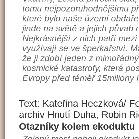
tomu nejpozoruhodnějšímu př
které bylo naše území obdaře
jinde na světě a jejich půvab ob
Nejkrásnější z nich patří mez
využívají se ve šperkařství. M
že ji zdobí jeden z mimořádn
kosmické katastrofy, která pos
Evropy před téměř 15miliony l
Text: Kateřina Heczková/ Fo
archiv Hnutí Duha, Robin R
Otazníky kolem ekoduktu
Zelený most neboli ekodukt je