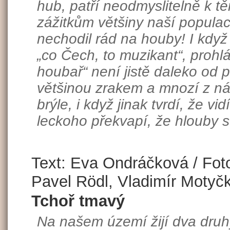
hub, patří neodmyslitelně k t
zážitkům většiny naší popula
nechodil rád na houby! I když 
„co Čech, to muzikant“, prohl
houbař“ není jistě daleko od
většinou zrakem a mnozí z ná
brýle, i když jinak tvrdí, že vi
leckoho překvapí, že hlouby se
Text: Eva Ondráčková / Foto
Pavel Rödl, Vladimír Motyč
Tchoř tmavý
Na našem území žijí dva druh