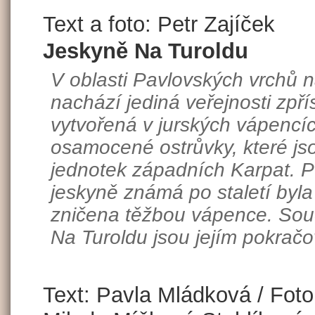
Text a foto: Petr Zajíček
Jeskyně Na Turoldu
V oblasti Pavlovských vrchů n
nachází jediná veřejnosti zpř
vytvořená v jurských vápencíc
osamocené ostrůvky, které jso
jednotek západních Karpat. 
jeskyně známá po staletí byl
zničena těžbou vápence. Sou
Na Turoldu jsou jejím pokrač
Text: Pavla Mládková / Fot