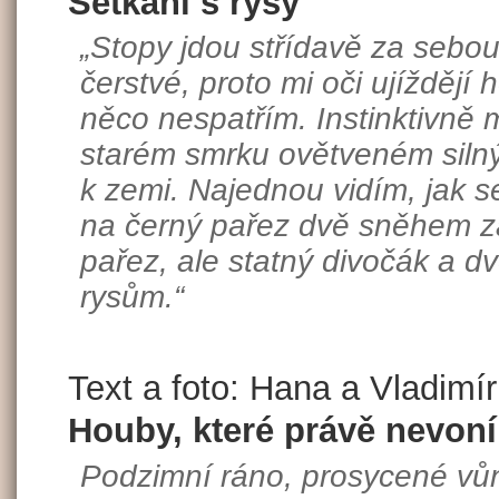
Setkání s rysy
„Stopy jdou střídavě za sebou
čerstvé, proto mi oči ujíždějí
něco nespatřím. Instinktivně 
starém smrku ovětveném silný
k zemi. Najednou vidím, jak s
na černý pařez dvě sněhem za
pařez, ale statný divočák a dvě
rysům.“
Text a foto: Hana a Vladimí
Houby, které právě nevoní
Podzimní ráno, prosycené vů