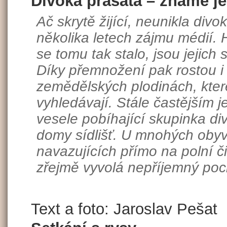
Divoká prasata – známe j
Ač skrytě žijící, neunikla div
několika letech zájmu médií.
se tomu tak stalo, jsou jejich 
Díky přemnožení pak rostou i
zemědělských plodinách, kter
vyhledávají. Stále častějším 
vesele pobíhající skupinka d
domy sídlišť. U mnohých obyv
navazujících přímo na polní či 
zřejmě vyvolá nepříjemný poc
Text a foto: Jaroslav Pešat