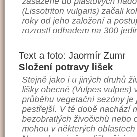
zasazené do plastových nádob
(Lissotriton vulgaris) začali k
roky od jeho založení a postu
rozrostl odhadem na 300 jedi
Text a foto: Jaormír Zumr
Složení potravy lišek
Stejně jako i u jiných druhů ž
lišky obecné (Vulpes vulpes) v
průběhu vegetační sezóny je 
pestřejší. V té době nachází
bezobratlých živočichů nebo 
mohou v některých oblastech 