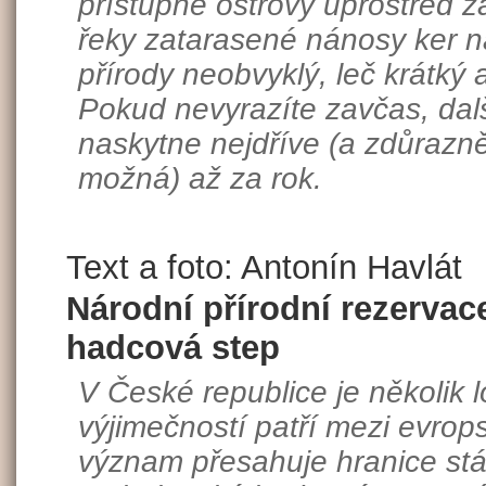
přístupné ostrovy uprostřed z
řeky zatarasené nánosy ker n
přírody neobvyklý, leč krátký 
Pokud nevyrazíte zavčas, další
naskytne nejdříve (a zdůrazn
možná) až za rok.
Text a foto: Antonín Havlát
Národní přírodní rezerva
hadcová step
V České republice je několik l
výjimečností patří mezi evrops
význam přesahuje hranice stá