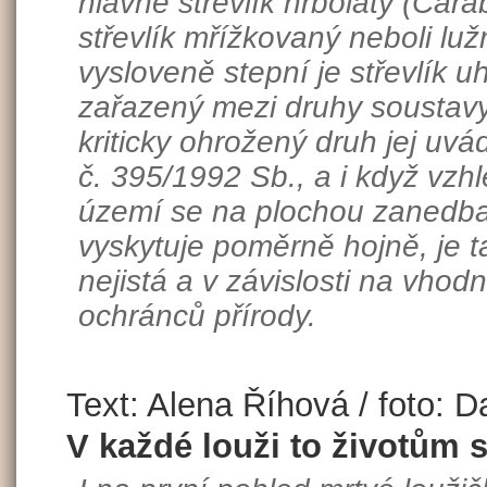
hlavně střevlík hrbolatý (Cara
střevlík mřížkovaný neboli lužn
vysloveně stepní je střevlík u
zařazený mezi druhy soustav
kriticky ohrožený druh jej uv
č. 395/1992 Sb., a i když v
území se na plochou zanedbat
vyskytuje poměrně hojně, je 
nejistá a v závislosti na v
ochránců přírody.
Text: Alena Říhová / foto: D
V každé louži to životům s