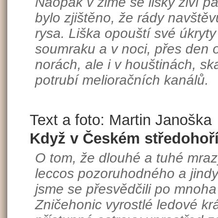
Naopak v zimě se lišky živí 
bylo zjištěno, že rády navštěvu
rysa. Liška opouští své úkryt
soumraku a v noci, přes den 
norách, ale i v houštinách, sk
potrubí melioračních kanálů.
Text a foto: Martin Janoška
Když v Českém středohoř
O tom, že dlouhé a tuhé mraz
leccos pozoruhodného a jind
jsme se přesvědčili po mnoha 
Zničehonic vyrostlé ledové k