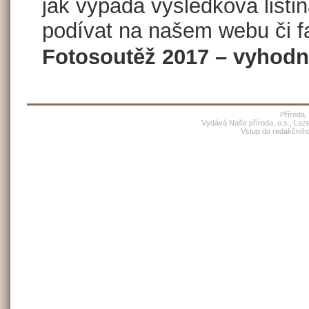
jak vypadá výsledková listi
podívat na našem webu či 
Fotosoutěž 2017 – vyhod
Příroda,
Vydává Naše příroda, o.s., Laz
Vstup do redakčníh