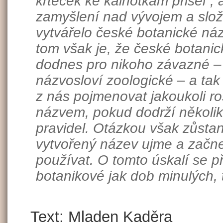
krteček ke kalhotkám přišel“, 
zamyšlení nad vývojem a složi
vytvářelo české botanické náz
tom však je, že české botanic
dodnes pro nikoho závazné – 
názvosloví zoologické – a tak
z nás pojmenovat jakoukoli ros
názvem, pokud dodrží několi
pravidel. Otázkou však zůsta
vytvořený název ujme a začn
používat. O tomto úskalí se př
botanikové jak dob minulých, 
Text: Mladen Kaděra