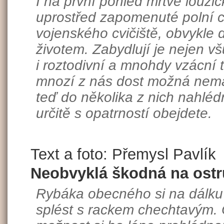
I na první pohled mrtvé loužič
uprostřed zapomenuté polní c
vojenského cvičiště, obvykle 
životem. Zabydlují je nejen v
i roztodivní a mnohdy vzácní 
mnozí z nás dost možná nema
teď do několika z nich nahlédn
určitě s opatrností obejdete.
Text a foto: Přemysl Pavlík
Neobvyklá škodná na ost
Rybáka obecného si na dálk
splést s rackem chechtavým.