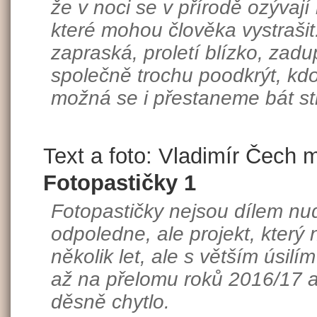
že v noci se v přírodě ozývají
které mohou člověka vystraši
zapraská, proletí blízko, za
společně trochu poodkrýt, kd
možná se i přestaneme bát str
Text a foto: Vladimír Čech m
Fotopastičky 1
Fotopastičky nejsou dílem nu
odpoledne, ale projekt, který
několik let, ale s větším úsilí
až na přelomu roků 2016/17 a
děsně chytlo.