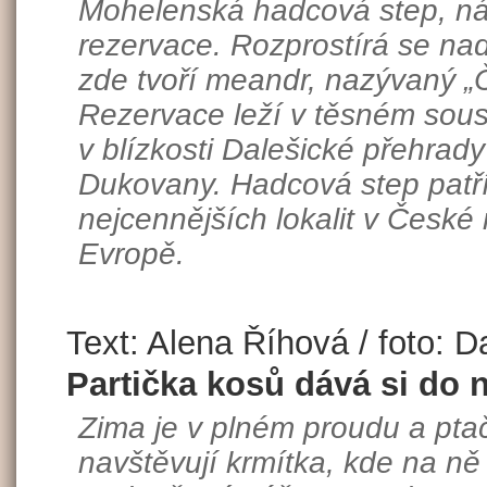
Mohelenská hadcová step, nár
rezervace. Rozprostírá se nad
zde tvoří meandr, nazývaný „
Rezervace leží v těsném sou
v blízkosti Dalešické přehrad
Dukovany. Hadcová step patří
nejcennějších lokalit v České r
Evropě.
Text: Alena Říhová / foto: D
Partička kosů dává si do 
Zima je v plném proudu a pta
navštěvují krmítka, kde na n