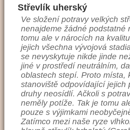
Střevlík uherský
Ve složení potravy velkých st
nenajdeme žádné podstatné roz
tomu ale v nárocích na kvalitu
jejich všechna vývojová stadi
se nevyskytuje nikde jinde ne
jiné v prostředí neutrálním, da
oblastech stepí. Proto místa,
stanoviště odpovídající jejic
druhy neosídlí. Ačkoli s potra
neměly potíže. Tak je tomu ale
pouze s výjimkami neobyčejně
Zatímco mezi naše ryze vlhkom