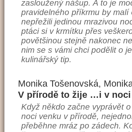
zasloužený nášup. A to je mo
pravidelného příkrmu by malí 
nepřežili jedinou mrazivou noc
ptáci si v krmítku přes veške
povětšinou stejně nakonec ne
nim se s vámi chci podělit o 
kulinářský tip.
Monika Tošenovská, Monika
V přírodě to žije …i v noci
Když někdo začne vyprávět o 
noci venku v přírodě, nejedn
přeběhne mráz po zádech. Kom