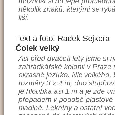
možnost si ho lépe prohlédnou
několik znaků, kterými se ry
liší.
Text a foto: Radek Sejkora
Čolek velký
Asi před dvaceti lety jsme si 
zahrádkářské kolonii v Praze
okrasné jezírko. Nic velkého,
rozměry 3 x 4 m, dno stupňovi
je hloubka asi 1 m a je zde u
přepadem v podobě plastové t
hladině. Lekníny a ostatní vod