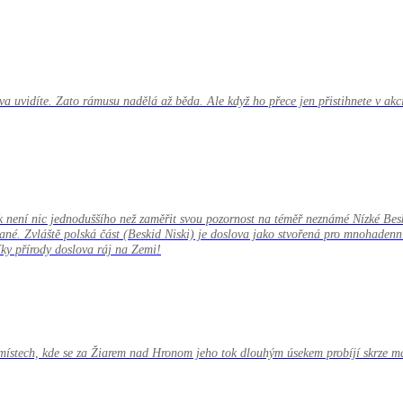
a uvidíte. Zato rámusu nadělá až běda. Ale když ho přece jen přistihnete v akci
 není nic jednoduššího než zaměřit svou pozornost na téměř neznámé Nízké Besk
vané. Zvláště polská část (Beskid Niski) je doslova jako stvořená pro mnohadenn
íky přírody doslova ráj na Zemi!
 místech, kde se za Žiarem nad Hronom jeho tok dlouhým úsekem probíjí skrze m