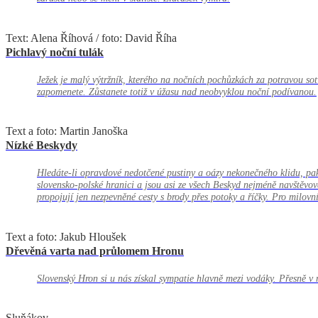
Text: Alena Říhová / foto: David Říha
Pichlavý noční tulák
Ježek je malý výtržník, kterého na nočních pochůzkách za potravou sotv
zapomenete. Zůstanete totiž v úžasu nad neobvyklou noční podívanou.
Text a foto: Martin Janoška
Nízké Beskydy
Hledáte-li opravdové nedotčené pustiny a oázy nekonečného klidu, pak
slovensko-polské hranici a jsou asi ze všech Beskyd nejméně navštěvo
propojují jen nezpevněné cesty s brody přes potoky a říčky. Pro milovn
Text a foto: Jakub Hloušek
Dřevěná varta nad průlomem Hronu
Slovenský Hron si u nás získal sympatie hlavně mezi vodáky. Přesně v
Sluňákov