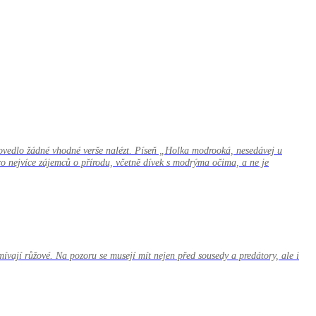
epovedlo žádné vhodné verše nalézt. Píseň „Holka modrooká, nesedávej u
o nejvíce zájemců o přírodu, včetně dívek s modrýma očima, a ne je
ívají růžové. Na pozoru se musejí mít nejen před sousedy a predátory, ale i