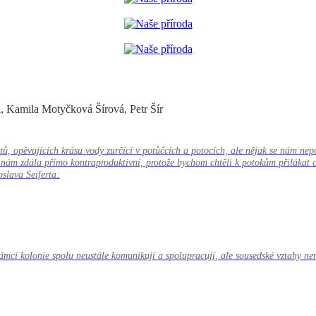
, Kamila Motyčková Šírová, Petr Šír
etů, opěvujících krásu vody zurčící v potůčcích a potocích, ale nějak se nám n
nám zdála přímo kontraproduktivní, protože bychom chtěli k potokům přilákat c
oslava Seiferta:
mci kolonie spolu neustále komunikují a spolupracují, ale sousedské vztahy nem