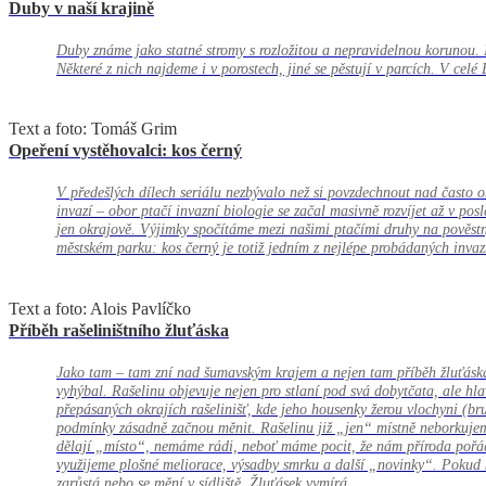
Duby v naší krajině
Duby známe jako statné stromy s rozložitou a nepravidelnou korunou. N
Některé z nich najdeme i v porostech, jiné se pěstují v parcích. V cel
Text a foto: Tomáš Grim
Opeření vystěhovalci: kos černý
V předešlých dílech seriálu nezbývalo než si povzdechnout nad často 
invazí – obor ptačí invazní biologie se začal masivně rozvíjet až v posl
jen okrajově. Výjimky spočítáme mezi našimi ptačími druhy na pověstn
městském parku: kos černý je totiž jedním z nejlépe probádaných invaz
Text a foto: Alois Pavlíčko
Příběh rašeliništního žluťáska
Jako tam – tam zní nad šumavským krajem a nejen tam příběh žluťáska 
vyhýbal. Rašelinu objevuje nejen pro stlaní pod svá dobytčata, ale hla
přepásaných okrajích rašelinišť, kde jeho housenky žerou vlochyni (br
podmínky zásadně začnou měnit. Rašelinu již „jen“ místně neborkujeme
dělají „místo“, nemáme rádi, neboť máme pocit, že nám příroda pořád 
využijeme plošné meliorace, výsadby smrku a další „novinky“. Pokud kr
zarůstá nebo se mění v sídliště. Žluťásek vymírá.