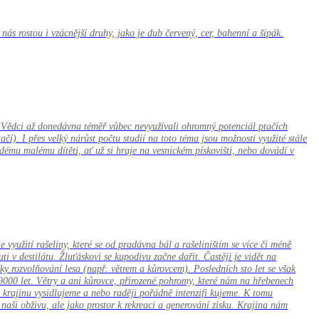
ás rostou i vzácnější druhy, jako je dub červený, cer, bahenní a šipák.
. Vědci až donedávna téměř vůbec nevyužívali ohromný potenciál ptačích
tačí). I přes velký nárůst počtu studií na toto téma jsou možnosti využité stále
ému malému dítěti, ať už si hraje na vesnickém pískovišti, nebo dovádí v
užití rašeliny, které se od pradávna bál a rašeliništím se více či méně
i v destilátu. Žluťáskovi se kupodivu začne dařit. Častěji je vidět na
y rozvolňování lesa (např. větrem a kůrovcem). Posledních sto let se však
9000 let. Větry a ani kůrovce, přirozené pohromy, které nám na hřebenech
krajinu vysidlujeme a nebo raději pořádně intenzifi kujeme. K tomu
naši obživu, ale jako prostor k rekreaci a generování zisku. Krajina nám