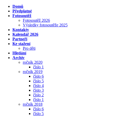
Domů
Předplatné
Fotosoutěž
Fotosoutěž 2026
Výsledky fotosoutěže 2025
Kontakty
Kalendář 2026
Partneři
Ke stažení
Pro děti
Hledání
Archiv
ročník 2020
číslo 1
ročník 2019
číslo 6
číslo 5
číslo 4
číslo 3
číslo 2
číslo 1
ročník 2018
číslo 6
číslo 5