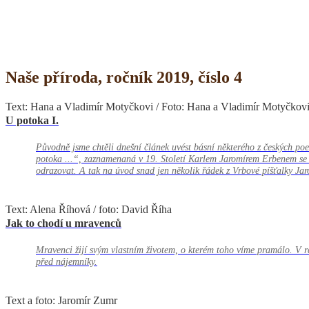
Naše příroda, ročník 2019, číslo 4
Text: Hana a Vladimír Motyčkovi / Foto: Hana a Vladimír Motyčkovi
U potoka I.
Původně jsme chtěli dnešní článek uvést básní některého z českých po
potoka ...“, zaznamenaná v 19. Století Karlem Jaromírem Erbenem se 
odrazovat. A tak na úvod snad jen několik řádek z Vrbové píšťalky Jar
Text: Alena Říhová / foto: David Říha
Jak to chodí u mravenců
Mravenci žijí svým vlastním životem, o kterém toho víme pramálo. V rá
před nájemníky.
Text a foto: Jaromír Zumr