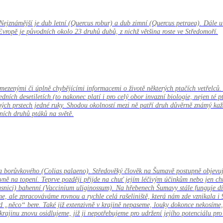
ejznámější je dub letní (Quercus robur) a dub zimní (Quercus petraea). Dále u n
é Evropě je původních okolo 23 druhů dubů, z nichž většina roste ve Středomoří.
omezenými či úplně chybějícími informacemi o životě některých ptačích vetřelců
edních desetiletích (to nakonec platí i pro celý obor invazní biologie, nejen té p
ých prstech jedné ruky. Shodou okolností mezi ně patří druh důvěrně známý každ
ních druhů ptáků na světě.
borůvkového (Colias palaeno). Středověký člověk na Šumavě postupně objevuje vy
vně na topení. Teprve později přijde na chuť jejím léčivým účinkům nebo jen chut
usnici) bahenní (Vaccinium uliginossum). Na hřebenech Šumavy stále funguje dík
, ale zpracováváme rovnou a rychle celá rašeliniště, která nám zde vznikala i 
„něco“ bere. Také již extenzivně v krajině nepaseme, louky dokonce nekosíme, 
ajinu znovu osidlujeme, již ji nepotřebujeme pro udržení jejího potenciálu pro 