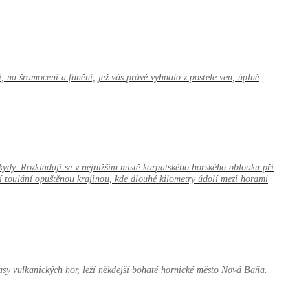
, na šramocení a funění, jež vás právě vyhnalo z postele ven, úplně
ydy. Rozkládají se v nejnižším místě karpatského horského oblouku při
í toulání opuštěnou krajinou, kde dlouhé kilometry údolí mezi horami
asy vulkanických hor, leží někdejší bohaté hornické město Nová Baňa.