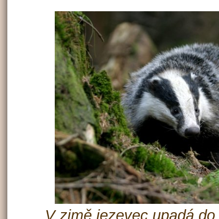
V zimě jezevec upadá do