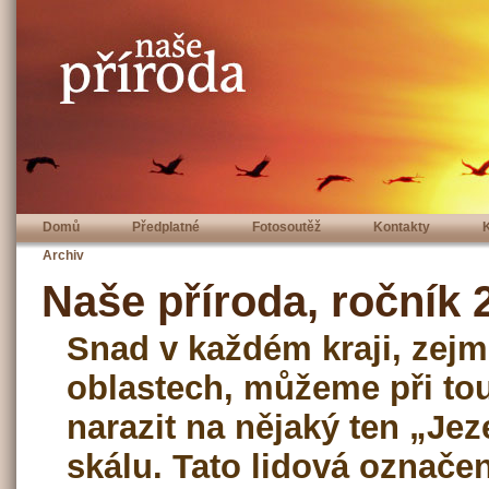
Domů
Předplatné
Fotosoutěž
Kontakty
Archiv
Naše příroda, ročník 2
Snad v každém kraji, zejm
oblastech, můžeme při to
narazit na nějaký ten „Jez
skálu. Tato lidová označe