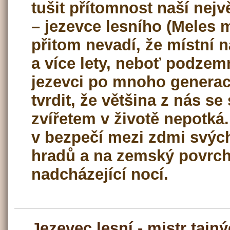
tušit přítomnost naší nejv
– jezevce lesního (Meles 
přitom nevadí, že místní n
a více lety, neboť podzem
jezevci po mnoho generací
tvrdit, že většina z nás se
zvířetem v životě nepotká. 
v bezpečí mezi zdmi svý
hradů a na zemský povrch 
nadcházející nocí.
Jezevec lesní - mistr taj