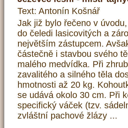
Text: Antonín Košnář
Jak již bylo řečeno v úvodu,
do čeledi lasicovitých a záro
největším zástupcem. Avša
částečně i stavbou svého tě
malého medvídka. Při zhru
zavalitého a silného těla d
hmotnosti až 20 kg. Kohout
se udává okolo 30 cm. Při k
specifický váček (tzv. sádel
zvláštní pachové žlázy ...