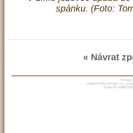
spánku. (Foto: Tom
« Návrat zp
Příroda,
Vydává Naše příroda, o.s., Laz
Vstup do redakčníh