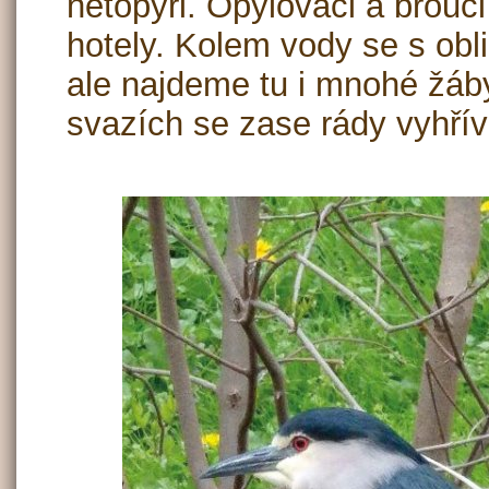
netopýři. Opylovači a brouc
hotely. Kolem vody se s obli
ale najdeme tu i mnohé žáb
svazích se zase rády vyhříva