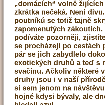
„domácích“ volně žijících 
zkrátka nečeká. Není divu.
poutníků se totiž tajně skr
zapomenutých zákoutích. 
podíváte pozorněji, zjistíte
se procházejí po cestách 
pár se jich zabydlelo dok
exotických druhů a teď s ni
svačinu. Ačkoliv některé v
druhy jsou i v naší přírod
si sem jenom na návštěvu,
hojné kdysi bývaly, ale d
hledají azyl.