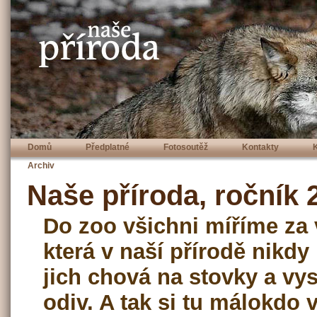
Domů
Předplatné
Fotosoutěž
Kontakty
Archiv
Naše příroda, ročník 2
Do zoo všichni míříme za 
která v naší přírodě nikd
jich chová na stovky a vy
odiv. A tak si tu málokdo