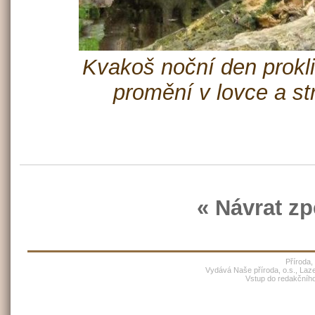
Kvakoš noční den prokl
promění v lovce a st
« Návrat zp
Příroda,
Vydává Naše příroda, o.s., Laz
Vstup do redakčníh