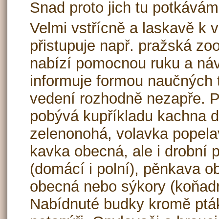
Snad proto jich tu potkává
Velmi vstřícně a laskavě k v
přistupuje např. pražská zo
nabízí pomocnou ruku a náv
informuje formou naučných t
vedení rozhodně nezapře. P
pobývá kupříkladu kachna d
zelenonohá, volavka popela
kavka obecná, ale i drobní p
(domácí i polní), pěnkava 
obecná nebo sýkory (koňadr
Nabídnuté budky kromě ptáků