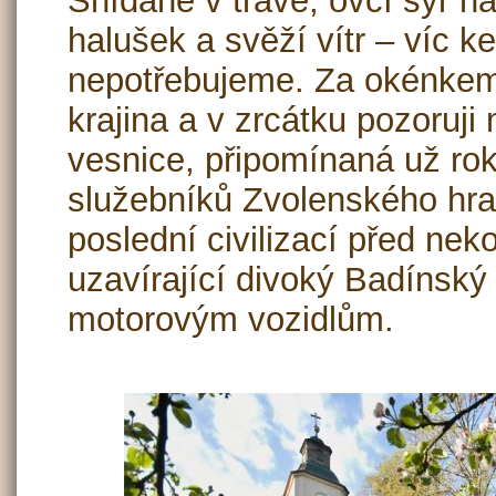
Snídaně v trávě, ovčí sýr na
halušek a svěží vítr – víc ke
nepotřebujeme. Za okénkem
krajina a v zrcátku pozoruji 
vesnice, připomínaná už ro
služebníků Zvolenského hrad
poslední civilizací před ne
uzavírající divoký Badínský
motorovým vozidlům.