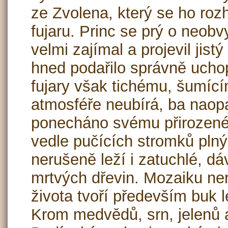
ze Zvolena, který se ho rozh
fujaru. Princ se prý o neobv
velmi zajímal a projevil jistý
hned podařilo správně ucho
fujary však tichému, šumíc
atmosféře neubírá, ba naop
ponecháno svému přirozeném
vedle pučících stromků plný
nerušeně leží i zatuchlé, d
mrtvých dřevin. Mozaiku ne
života tvoří především buk l
Krom medvědů, srn, jelenů 