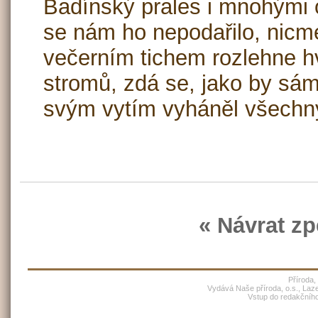
Badínský prales i mnohými 
se nám ho nepodařilo, nicm
večerním tichem rozlehne h
stromů, zdá se, jako by sám
svým vytím vyháněl všechny,
« Návrat zp
Příroda,
Vydává Naše příroda, o.s., Laz
Vstup do redakčníh