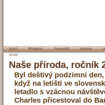
Domů
Předplatné
Fotosoutěž
Kontakty
Archiv
Naše příroda, ročník 2
Byl deštivý podzimní den,
když na letišti ve slovensk
letadlo s vzácnou návštěv
Charles přicestoval do B