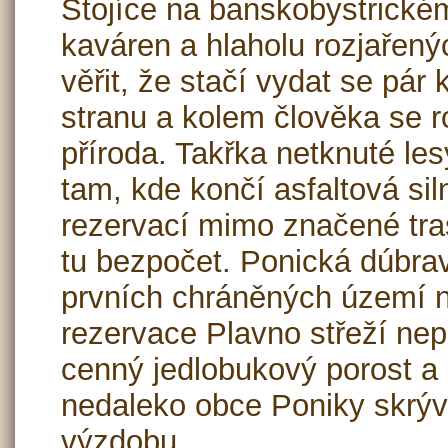
Stojíce na banskobystrick
kaváren a hlaholu rozjařenýc
věřit, že stačí vydat se pár 
stranu a kolem člověka se 
příroda. Takřka netknuté les
tam, kde končí asfaltová si
rezervací mimo značené tras
tu bezpočet. Ponická dúbra
prvních chráněných území n
rezervace Plavno střeží ne
cenný jedlobukový porost a
nedaleko obce Poniky skrýv
výzdobu.