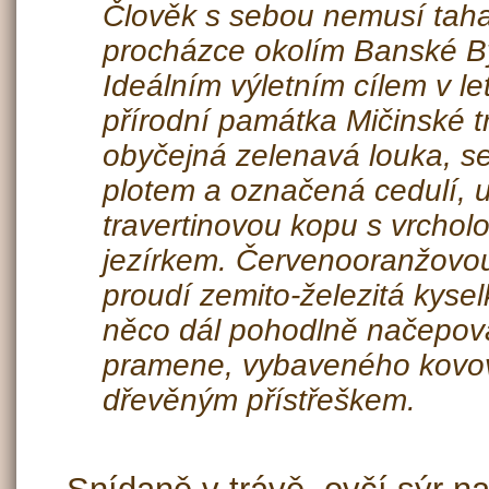
Člověk s sebou nemusí taha
procházce okolím Banské Bys
Ideálním výletním cílem v l
přírodní památka Mičinské tr
obyčejná zelenavá louka, 
plotem a označená cedulí, u
travertinovou kopu s vrch
jezírkem. Červenooranžovo
proudí zemito-železitá kyse
něco dál pohodlně načepov
pramene, vybaveného kovov
dřevěným přístřeškem.