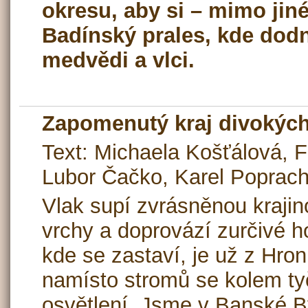
okresu, aby si – mimo jiné
Badínský prales, kde dodne
medvědi a vlci.
Zapomenutý kraj divokýc
Text: Michaela Košťálová, Fo
Lubor Čačko, Karel Poprac
Vlak supí zvrásněnou krajin
vrchy a doprovází zurčivé h
kde se zastaví, je už z Hron
namísto stromů se kolem ty
osvětlení. Jsme v Banské By