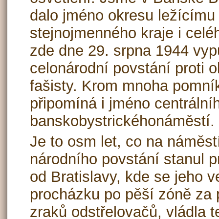
dalo jméno okresu ležícímu 
stejnojmenného kraje i cel
zde dne 29. srpna 1944 vyp
celonárodní povstání proti 
fašisty. Krom mnoha pomníků
připomíná i jméno centrální
banskobystrickéhonáměstí.
Je to osm let, co na náměs
národního povstání stanul p
od Bratislavy, kde se jeho v
procházku po pěší zóně za 
zraků odstřelovačů, vládla 