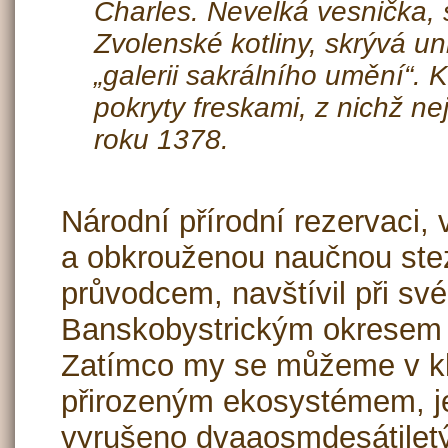
Charles. Nevelká vesnička,
Zvolenské kotliny, skrývá un
„galerii sakrálního umění“. 
pokryty freskami, z nichž ne
roku 1378.
Národní přírodní rezervaci,
a obkrouženou naučnou ste
průvodcem, navštívil při své
Banskobystrickým okresem t
Zatímco my se můžeme v kl
přirozeným ekosystémem, je
vyrušeno dvaaosmdesátile