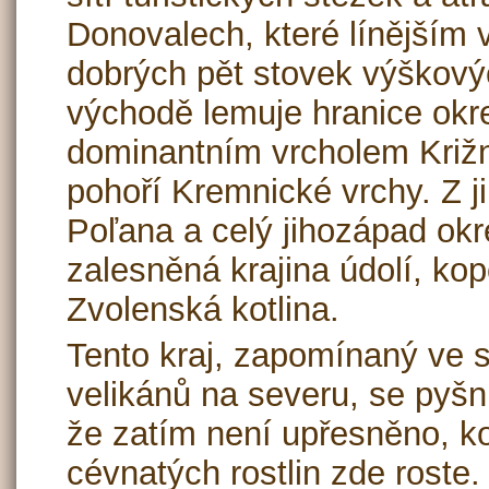
Donovalech, které línějším 
dobrých pět stovek výškový
východě lemuje hranice okr
dominantním vrcholem Križ
pohoří Kremnické vrchy. Z 
Poľana a celý jihozápad okr
zalesněná krajina údolí, kop
Zvolenská kotlina.
Tento kraj, zapomínaný ve 
velikánů na severu, se pyšní
že zatím není upřesněno, k
cévnatých rostlin zde roste.