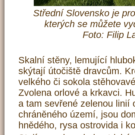
Střední Slovensko je pr
kterých se můžete vyd
Foto: Filip 
Skalní stěny, lemující hlubo
skýtají útočiště dravcům. 
velkého či sokola stěhovavé
Zvolena orlové a krkavci. H
a tam sevřené zelenou linií 
chráněného území, jsou d
hnědého, rysa ostrovida i k