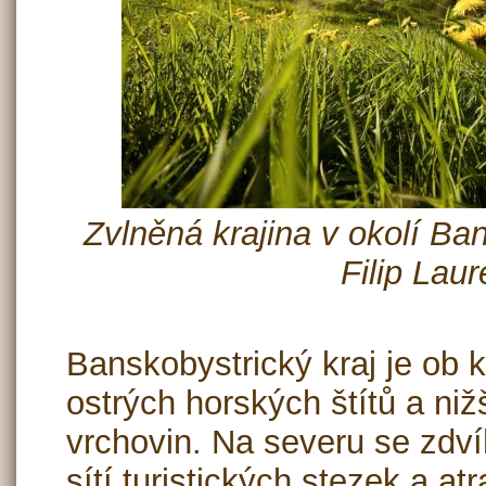
Zvlněná krajina v okolí Ban
Filip Lau
Banskobystrický kraj je ob
ostrých horských štítů a ni
vrchovin. Na severu se zdví
sítí turistických stezek a at