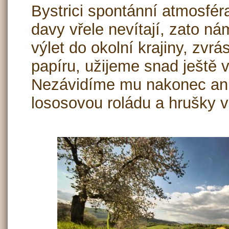
Bystrici spontánní atmosfér
davy vřele nevítají, zato nám
výlet do okolní krajiny, zvr
papíru, užijeme snad ještě v
Nezávidíme mu nakonec ani
lososovou roládu a hrušky 