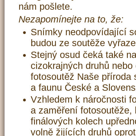
nám pošlete.
Nezapomínejte na to, že:
Snímky neodpovídající so
budou ze soutěže vyřaz
Stejný osud čeká také na
cizokrajných druhů nebo 
fotosoutěž Naše příroda 
a faunu České a Slovens
Vzhledem k náročnosti fo
a zaměření fotosoutěže, 
finálových kolech upředn
volně žijících druhů opro