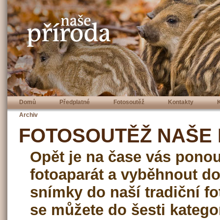
Domů
Předplatné
Fotosoutěž
Kontakty
Archiv
FOTOSOUTĚŽ NAŠE 
Opět je na čase vás ponou
fotoaparát a vyběhnout do 
snímky do naší tradiční fo
se můžete do šesti katego