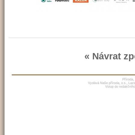
« Návrat zp
Příroda,
Vydává Naše příroda, o.s., Laz
Vstup do redakčníh