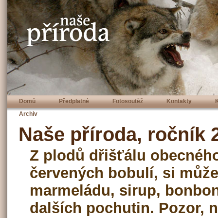
Domů
Předplatné
Fotosoutěž
Kontakty
Archiv
Naše příroda, ročník 2
Z plodů dřišťálu obecnéh
červených bobulí, si můž
marmeládu, sirup, bonbon
dalších pochutin. Pozor, n