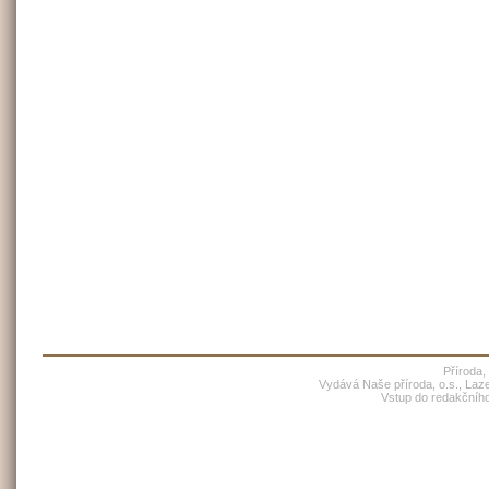
Příroda,
Vydává Naše příroda, o.s., Laz
Vstup do redakčníh