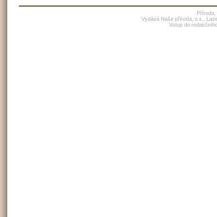
Příroda,
Vydává Naše příroda, o.s., Laz
Vstup do redakčníh