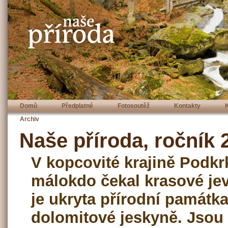
Domů
Předplatné
Fotosoutěž
Kontakty
Archiv
Naše příroda, ročník 2
V kopcovité krajině Podkr
málokdo čekal krasové jev
je ukryta přírodní památk
dolomitové jeskyně. Jsou