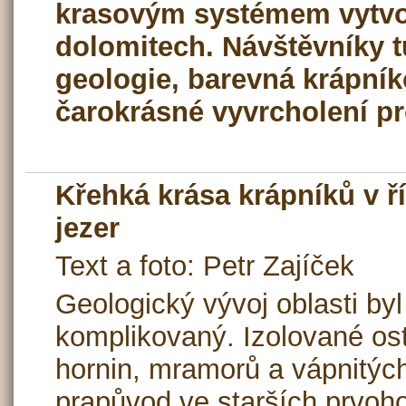
krasovým systémem vytv
dolomitech. Návštěvníky t
geologie, barevná krápní
čarokrásné vyvrcholení pr
Křehká krása krápníků v 
jezer
Text a foto: Petr Zajíček
Geologický vývoj oblasti byl
komplikovaný. Izolované os
hornin, mramorů a vápnitých
prapůvod ve starších prvoh