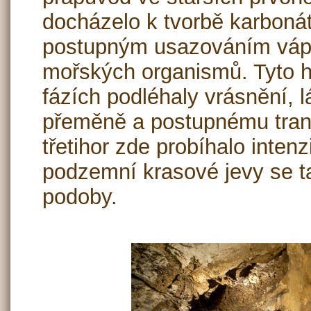
docházelo k tvorbě karboná
postupným usazováním váp
mořských organismů. Tyto h
fázích podléhaly vrásnění, l
přeměně a postupnému tran
třetihor zde probíhalo inten
podzemní krasové jevy se t
podoby.