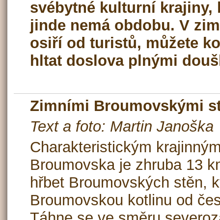
svébytné kulturní krajiny,
jinde nemá obdobu. V zimě
osiří od turistů, můžete 
hltat doslova plnými dou
Zimními Broumovskými s
Text a foto: Martin Janoška
Charakteristickým krajinný
Broumovska je zhruba 13 k
hřbet Broumovských stěn, k
Broumovskou kotlinu od čes
Táhne se ve směru severozá