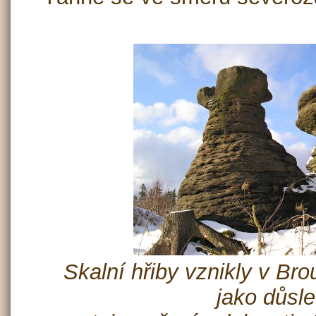
Skalní hřiby vznikly v B
jako důsl