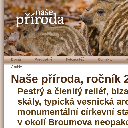
Domů
Předplatné
Fotosoutěž
Kontakty
Archiv
Naše příroda, ročník 2
Pestrý a členitý reliéf, bi
skály, typická vesnická ar
monumentální církevní sta
v okolí Broumova neopak