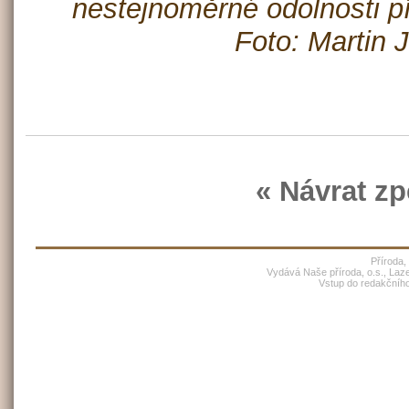
nestejnoměrné odolnosti p
Foto: Martin 
« Návrat zp
Příroda,
Vydává Naše příroda, o.s., Laz
Vstup do redakčníh