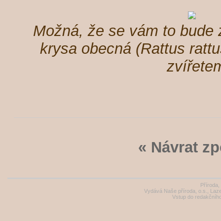
Možná, že se vám to bude z
krysa obecná (Rattus ratt
zvířete
« Návrat zp
Příroda,
Vydává Naše příroda, o.s., Laz
Vstup do redakčníh