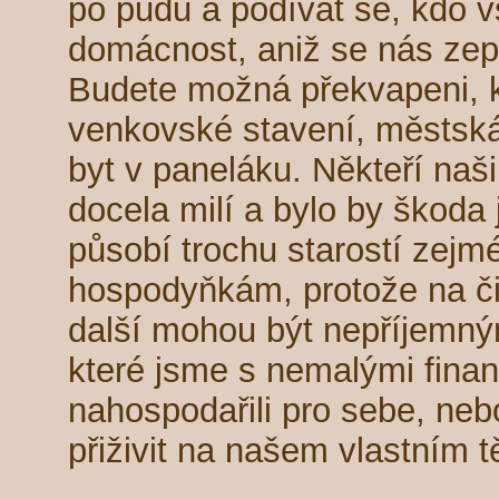
po půdu a podívat se, kdo v
domácnost, aniž se nás zep
Budete možná překvapeni, ko
venkovské stavení, městská 
byt v paneláku. Někteří naš
docela milí a bylo by škoda j
působí trochu starostí zejm
hospodyňkám, protože na či
další mohou být nepříjemný
které jsme s nemalými fina
nahospodařili pro sebe, neb
přiživit na našem vlastním t