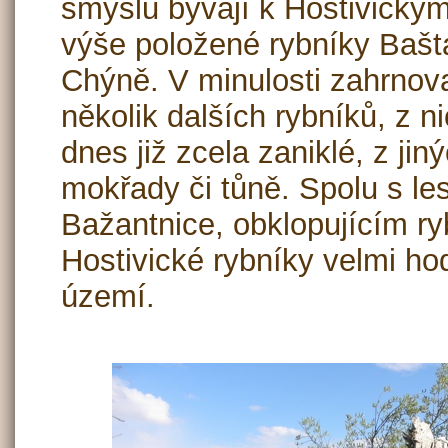
smyslu bývají k Hostivický
výše položené rybníky Bašt
Chýně. V minulosti zahrnova
několik dalších rybníků, z n
dnes již zcela zaniklé, z ji
mokřady či tůně. Spolu s 
Bažantnice, obklopujícím ry
Hostivické rybníky velmi ho
území.