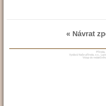
« Návrat zp
Příroda,
Vydává Naše příroda, o.s., Laz
Vstup do redakčníh