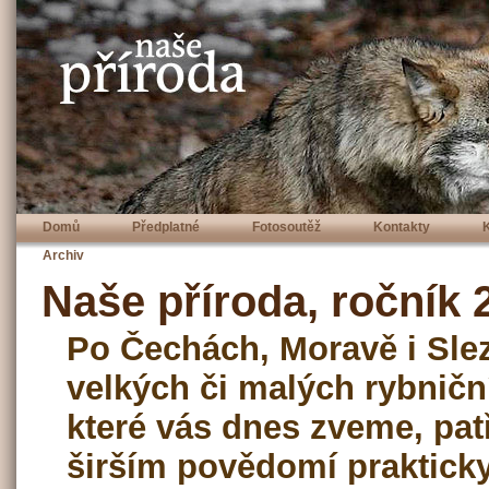
Domů
Předplatné
Fotosoutěž
Kontakty
Archiv
Naše příroda, ročník 2
Po Čechách, Moravě i Slez
velkých či malých rybničn
které vás dnes zveme, pat
širším povědomí praktic