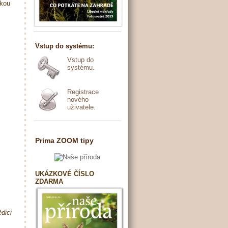
škou
Vstup do systému:
Vstup do
systému.
Registrace
nového
uživatele.
Prima ZOOM tipy
UKÁZKOVÉ ČÍSLO
ZDARMA
ědici