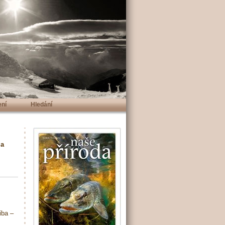
ení
Hledání
 a
iba –