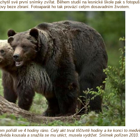
achytil své první snímky zvířat. Během studií na lesnické škole pak s fotopu
lovy beze zbraní. Fotoaparát ho tak provází celým dosavadním životem.
m pořídil ve 4 hodiny ráno. Celý akt trval třičtvrtě hodiny a ke konci to medv
dvěda kousala a snažila se mu utéct, musela vydržet. Snímek pořízen 2010.