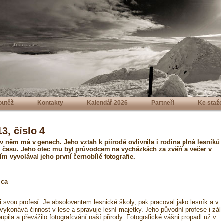
outěž
Kontakty
Kalendář 2026
Partneři
Ke staž
3, číslo 4
 v něm má v genech. Jeho vztah k přírodě ovlivnila i rodina plná lesníků
ě času. Jeho otec mu byl průvodcem na vycházkách za zvěří a večer v
ím vyvolával jeho první černobílé fotografie.
ica
i svou profesí. Je absoloventem lesnické školy, pak pracoval jako lesník a v
 vykonává činnost v lese a spravuje lesní majetky. Jeho původní profese i zál
pila a převážilo fotografování naší přírody. Fotografické vášni propadl už v