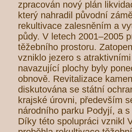
zpracován nový plán likvid
který nahradil původní zámě
rekultivace zalesněním a v
půdy. V letech 2001–2005 pr
těžebního prostoru. Zatope
vzniklo jezero s atraktivním
navazující plochy byly pon
obnově. Revitalizace kame
diskutována se státní ochra
krajské úrovni, především s
národního parku Podyjí, a s 
Díky této spolupráci vznikl
proběhla rekultivace těžebn