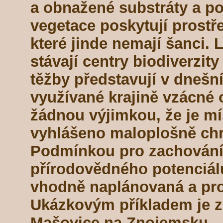
a obnažené substráty a p
vegetace poskytují prostř
které jinde nemají šanci.
stávají centry biodiverzit
těžby představují v dnešní
využívané krajině vzácné 
žádnou výjimkou, že je mí
vyhlášeno maloplošně c
Podmínkou pro zachování 
přírodovědného potenciálu
vhodně naplánovaná a pro
Ukázkovým příkladem je 
Mašovice na Znojemsku.