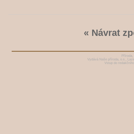
« Návrat zp
Příroda,
Vydává Naše příroda, o.s., Laz
Vstup do redakčníh