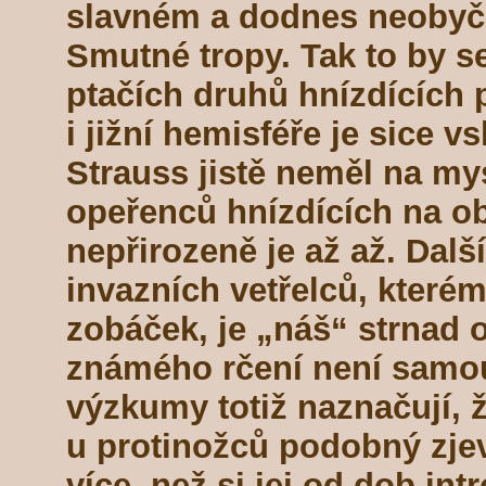
slavném a dodnes neobyče
Smutné tropy. Tak to by se 
ptačích druhů hnízdících 
i jižní hemisféře je sice 
Strauss jistě neměl na mys
opeřenců hnízdících na o
nepřirozeně je až až. Dal
invazních vetřelců, které
zobáček, je „náš“ strnad 
známého rčení není samo
výzkumy totiž naznačují, 
u protinožců podobný zje
více, než si jej od dob i