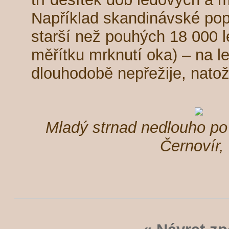
Například skandinávské po
starší než pouhých 18 000 l
měřítku mrknutí oka) – na l
dlouhodobě nepřežije, nato
Mladý strnad nedlouho po
Černovír,