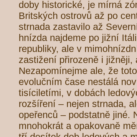
doby historické, je mírná zó
Britských ostrovů až po cent
strnada zastavilo až Severní
hnízda najdeme po jižní Itál
republiky, ale v mimohnízd
zastižení přirozeně i jižněji,
Nezapomínejme ale, že toto 
evolučním čase nestálá novi
tisíciletími, v dobách ledov
rozšíření – nejen strnada, a
opeřenců – podstatně jiné.
mnohokrát a opakovaně měn
tří desítek dob ledových a 