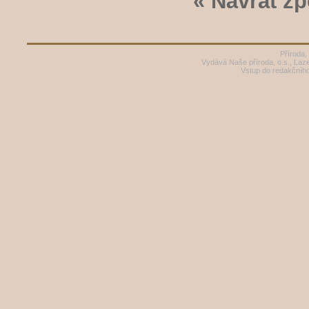
« Návrat zp
Příroda,
Vydává Naše příroda, o.s., Laz
Vstup do redakčníh